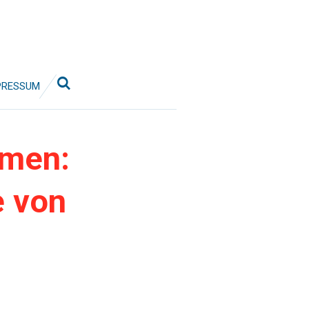
PRESSUM
hmen:
e von