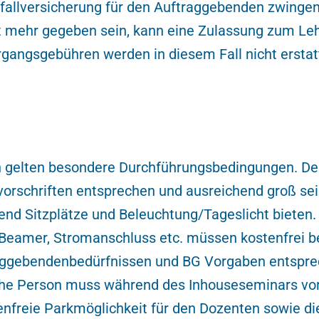
nfallversicherung für den Auftraggebenden zwingend
t mehr gegeben sein, kann eine Zulassung zum Leh
rgangsgebühren werden in diesem Fall nicht erstat
n gelten besondere Durchführungsbedingungen. 
vorschriften entsprechen und ausreichend groß s
nd Sitzplätze und Beleuchtung/Tageslicht bieten. 
, Beamer, Stromanschluss etc. müssen kostenfrei be
aggebendenbedürfnissen und BG Vorgaben entspr
iche Person muss während des Inhouseseminars vor 
enfreie Parkmöglichkeit für den Dozenten sowie di