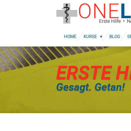
Zum
Hauptinhalt
springen
HOME
KURSE
BLOG
S
ERSTE H
Gesagt. Getan!