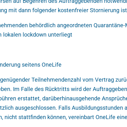
rsen auf Begehren des Auftraggebenden notwendig, 
ng mit dann folgender kostenfreier Stornierung is
eilnehmenden behördlich angeordneten Quarantän
lokalen lockdown unterliegt
nderung seitens OneLife
 ungenügender Teilnehmendenzahl vom Vertrag zurü
en. Im Falle des Rücktritts wird der Auftraggeben
ebühren erstattet, darüberhinausgehende Ansprüch
tzlich ausgeschlossen. Falls Ausbildungsstunden 
, nicht stattfinden können, vereinbart OneLife ei