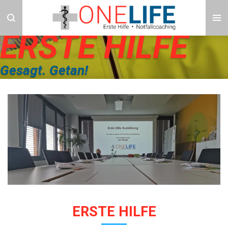
Zum
Hauptinhalt
ERSTE HILFE
springen
Gesagt. Getan!
ERSTE HILFE