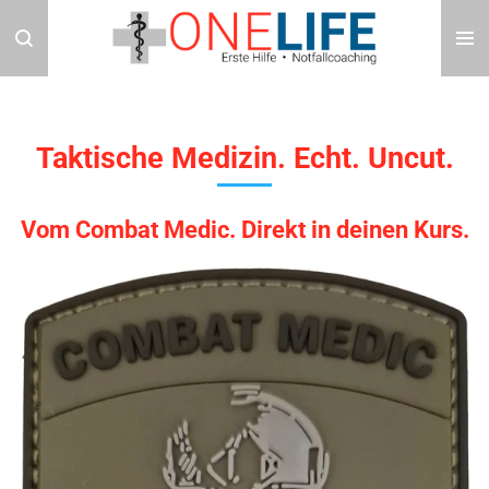
Zum
Hauptinhalt
springen
Taktische Medizin. Echt. Uncut.
Vom Combat Medic. Direkt in deinen Kurs.